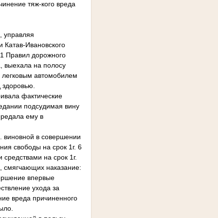
инение тяж-кого вреда
, управляя
и Катав-Ивановского
0.1 Правил дорожного
, выехала на полосу
и легковым автомобилем
д здоровью.
ивала фактические
седании подсудимая вину
ередала ему в
 виновной в совершении
ния свободы на срок 1г. 6
средствами на срок 1г.
, смягчающих наказание:
вершение впервые
ствление ухода за
ние вреда причиненного
ыло.