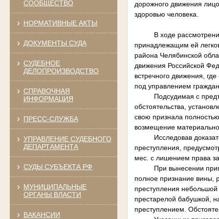
СООБЩЕСТВО
дорожного движения лицо
здоровью человека.
НОРМАТИВНЫЕ АКТЫ
В ходе рассмотрения уго
ДОКУМЕНТЫ СУДА
принадлежащим ей легков
района Челябинской облас
СУДЕБНОЕ
движения Российской Фед
ДЕЛОПРОИЗВОДСТВО
встречного движения, гд
под управлением граждани
СПРАВОЧНАЯ
Подсудимая с предъявл
ИНФОРМАЦИЯ
обстоятельства, установ
свою признала полностью
ПРЕСС-СЛУЖБА
возмещение материальног
Исследовав доказательс
УПРАВЛЕНИЕ СУДЕБНОГО
ДЕПАРТАМЕНТА
преступления, предусмотр
мес. с лишением права з
СУДЫ СУБЪЕКТА РФ
При вынесении приговора
полное признание вины, 
МУНИЦИПАЛЬНЫЕ
преступления небольшой 
ОРГАНЫ ВЛАСТИ
престарелой бабушкой, н
преступлением. Обстояте
ВАКАНСИИ