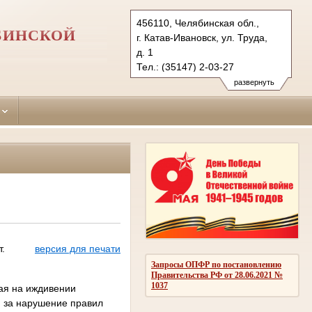
456110, Челябинская обл.,
БИНСКОЙ
г. Катав-Ивановск, ул. Труда,
д. 1
Тел.: (35147) 2-03-27
kivan.chel@sudrf.ru
развернуть
.
версия для печати
Запросы ОПФР по постановлению
Правительства РФ от 28.06.2021 №
1037
ая на иждивении
, за нарушение правил