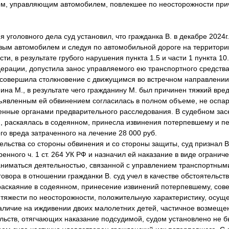
м, управляющим автомобилем, повлекшее по неосторожности прич
ловного дела суд установил, что гражданка В. в декабре 2024г.
ым автомобилем и следуя по автомобильной дороге на территори
ти, в результате грубого нарушения пункта 1.5 и части 1 пункта 1
ерации, допустила занос управляемого ею транспортного средства
е совершила столкновение с движущимся во встречном направлени
на М., в результате чего гражданину М. был причинен тяжкий вре
енным ей обвинением согласилась в полном объеме, не оспар
ленные органами предварительного расследования. В судебном за
, раскаялась в содеянном, принесла извинения потерпевшему и п
о вреда затраченного на лечение 28 000 руб.
тва со стороны обвинения и со стороны защиты, суд признал В.
енного ч. 1 ст. 264 УК РФ и назначил ей наказание в виде ограниче
аниматься деятельностью, связанной с управлением транспортными 
 в отношении гражданки В. суд учел в качестве обстоятельств
раскаяние в содеянном, принесение извинений потерпевшему, со
тяжести по неосторожности, положительную характеристику, осуще
аличие на иждивении двоих малолетних детей, частичное возмеще
льств, отягчающих наказание подсудимой, судом установлено не б