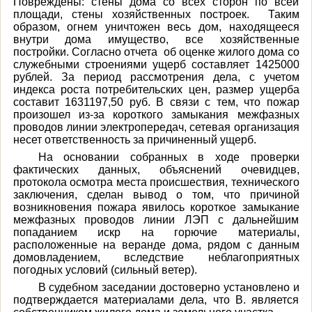
Повреждены: стены дома со всех сторон по всей
площади, стены хозяйственных построек. Таким
образом, огнем уничтожен весь дом, находящееся
внутри дома имущество, все хозяйственные
постройки. Согласно отчета об оценке жилого дома со
служебными строениями ущерб составляет 1425000
рублей. За период рассмотрения дела, с учетом
индекса роста потребительских цен, размер ущерба
составит 1631197,50 руб. В связи с тем, что пожар
произошел из-за короткого замыкания межфазных
проводов линии электропередач, сетевая организация
несет ответственность за причиненный ущерб.
На основании собранных в ходе проверки
фактических данных, объяснений очевидцев,
протокола осмотра места происшествия, технического
заключения, сделан вывод о том, что причиной
возникновения пожара
явилось короткое замыкание
межфазных проводов линии ЛЭП с дальнейшим
попаданием искр на горючие материалы,
расположенные на веранде дома, рядом с данным
домовладением, вследствие неблагоприятных
погодных условий (сильный ветер).
В судебном заседании достоверно установлено и
подтверждается материалами дела, что В. является