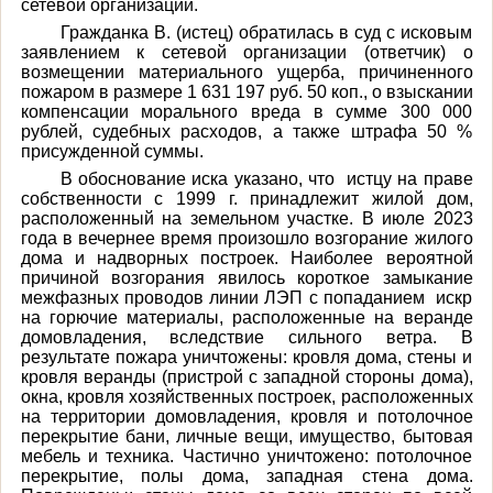
сетевой организации.
Гражданка В. (истец) обратилась в суд с исковым
заявлением к сетевой организации (ответчик) о
возмещении материального ущерба, причиненного
пожаром в размере 1 631 197 руб. 50 коп., о взыскании
компенсации морального вреда в сумме 300 000
рублей, судебных расходов, а также штрафа 50 %
присужденной суммы.
В обоснование иска указано, что истцу на праве
собственности с 1999 г. принадлежит жилой дом,
расположенный на земельном участке. В июле 2023
года в вечернее время произошло возгорание жилого
дома и надворных построек. Наиболее вероятной
причиной возгорания явилось короткое замыкание
межфазных проводов линии ЛЭП с попаданием искр
на горючие материалы, расположенные на веранде
домовладения, вследствие сильного ветра. В
результате пожара уничтожены: кровля дома, стены и
кровля веранды (пристрой с западной стороны дома),
окна, кровля хозяйственных построек, расположенных
на территории домовладения, кровля и потолочное
перекрытие бани, личные вещи, имущество, бытовая
мебель и техника. Частично уничтожено: потолочное
перекрытие, полы дома, западная стена дома.